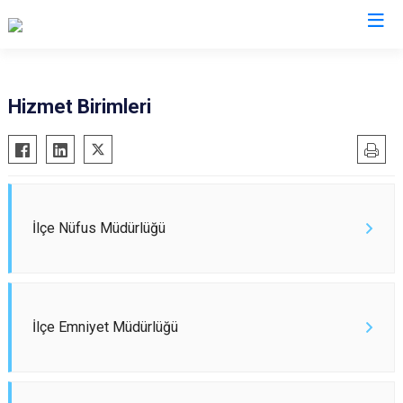
Kocaeli
Hizmet Birimleri
Gebze
Başiskele
Gölcük
Darıca
Kandıra
Çayırova
Karamürsel
Dilovası
İlçe Nüfus Müdürlüğü
Körfez
İzmit
Derince
Kartepe
İlçe Emniyet Müdürlüğü