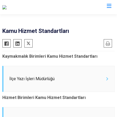
Kocaeli
Kamu Hizmet Standartları
Gebze
Başiskele
Gölcük
Darıca
Kaymakmalık Birimleri Kamu Hizmet Standartları
Kandıra
Çayırova
Karamürsel
Dilovası
Körfez
İzmit
İlçe Yazı İşleri Müdürlüğü
Derince
Kartepe
Hizmet Birimleri Kamu Hizmet Standartları