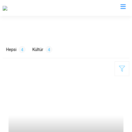
Kocaeli
Gebze
Başiskele
Hepsi
Kültür
4
4
Gölcük
Darıca
Kandıra
Çayırova
Karamürsel
Dilovası
Körfez
İzmit
ETİKETLER
Derince
Kartepe
Mimari
1
Mutfak
1
Sanat
1
Tarih
1